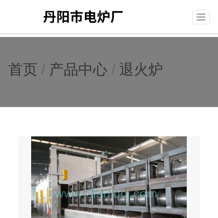
T
o
g
g
l
首页
/
产品中心
/
退火炉
e
n
a
v
i
g
a
t
i
o
n